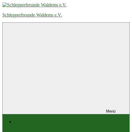
Zum
Inhalt
Schlepperfreunde Waldems e.V.
springen
Menü
Home