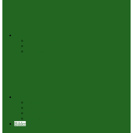
Verein
Über den Verein
Kontakte
Impressum
Termine
Auswärtsfahrt
Stammtisch
Unsere Termine
Sonstige Termine
Bilder