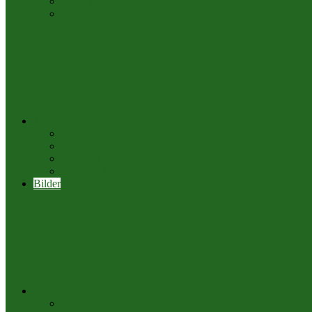
Kontakte
Impressum
Termine
Auswärtsfahrt
Stammtisch
Unsere Termine
Sonstige Termine
Bilder
News
News