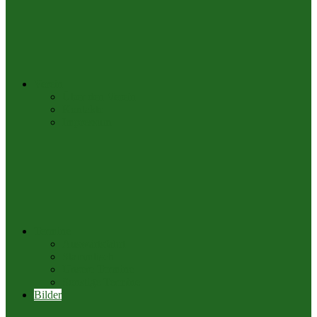
Verein
Über den Verein
Kontakte
Impressum
Termine
Auswärtsfahrt
Stammtisch
Unsere Termine
Sonstige Termine
Bilder