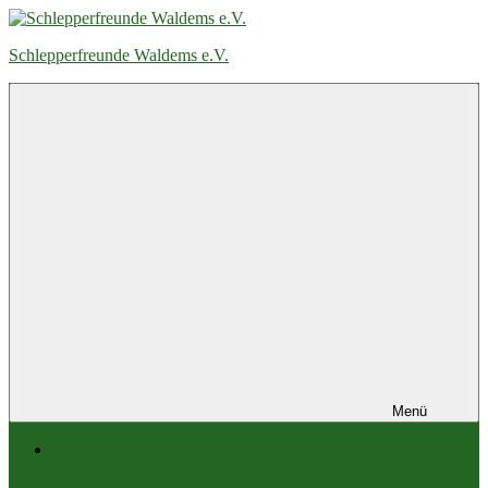
Zum
Inhalt
Schlepperfreunde Waldems e.V.
springen
Menü
Home