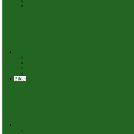
Kontakte
Impressum
Termine
Auswärtsfahrt
Stammtisch
Unsere Termine
Sonstige Termine
Bilder
News
News