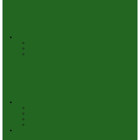
Verein
Über den Verein
Kontakte
Impressum
Termine
Auswärtsfahrt
Stammtisch
Unsere Termine
Sonstige Termine
Bilder