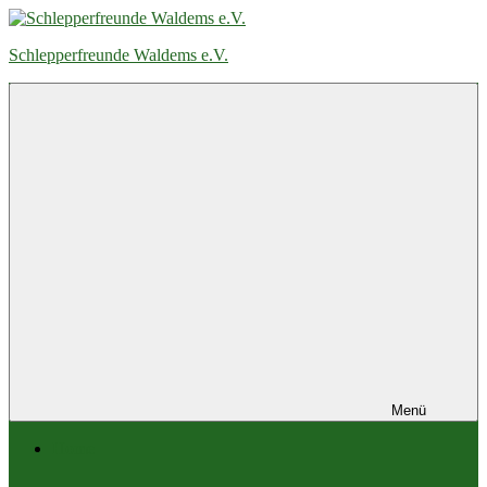
Zum
Inhalt
Schlepperfreunde Waldems e.V.
springen
Menü
Home