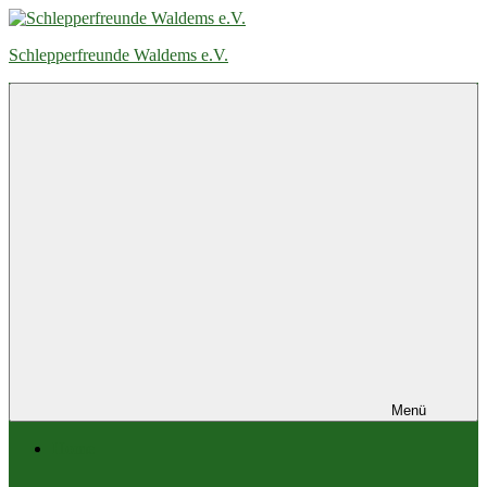
Zum
Inhalt
Schlepperfreunde Waldems e.V.
springen
Menü
Home