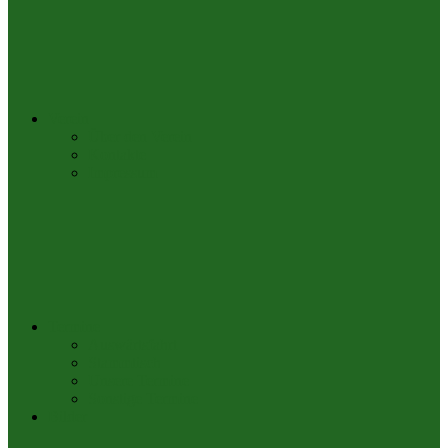
Verein
Über den Verein
Kontakte
Impressum
Termine
Auswärtsfahrt
Stammtisch
Unsere Termine
Sonstige Termine
Bilder