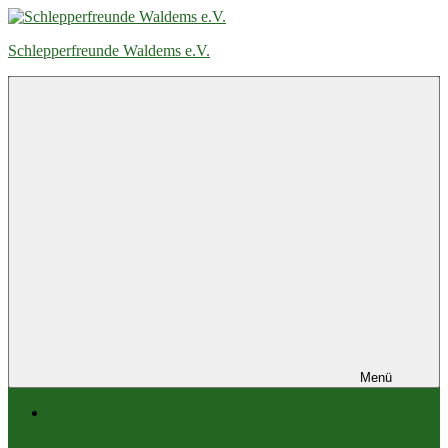
Zum
Inhalt
Schlepperfreunde Waldems e.V.
springen
Menü
Home