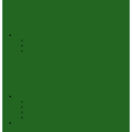
Verein
Über den Verein
Kontakte
Impressum
Termine
Auswärtsfahrt
Stammtisch
Unsere Termine
Sonstige Termine
Bilder