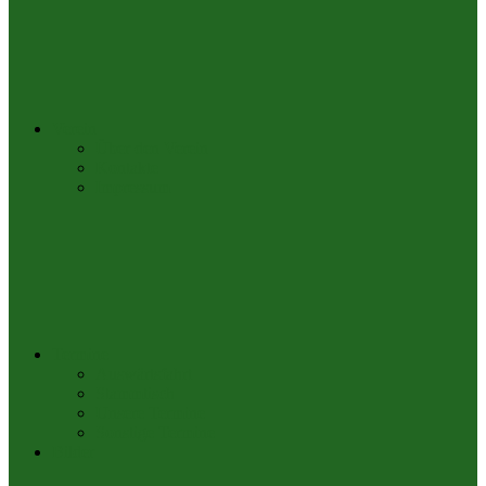
Verein
Über den Verein
Kontakte
Impressum
Termine
Auswärtsfahrt
Stammtisch
Unsere Termine
Sonstige Termine
Bilder