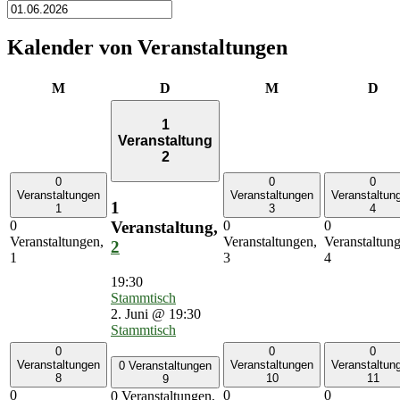
Kalender von Veranstaltungen
Montag
Dienstag
Mittwoch
Don
M
D
M
D
1
Veranstaltung
2
0
0
0
Veranstaltungen
Veranstaltungen
Veranstaltun
1
1
3
4
Veranstaltung,
0
0
0
Veranstaltungen,
Veranstaltungen,
Veranstaltun
2
1
3
4
19:30
Stammtisch
2. Juni @ 19:30
Stammtisch
0
0
0
Veranstaltungen
Veranstaltungen
Veranstaltun
0 Veranstaltungen
8
10
11
9
0
0
0
0 Veranstaltungen,