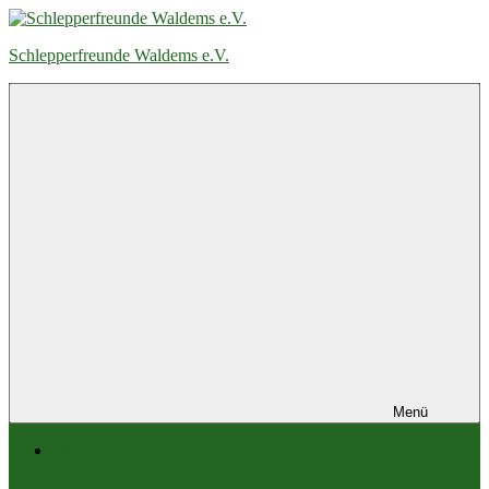
Zum
Inhalt
Schlepperfreunde Waldems e.V.
springen
Menü
Home